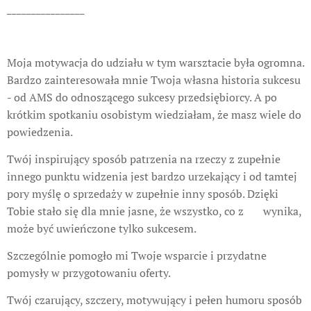
________________
Moja motywacja do udziału w tym warsztacie była ogromna.
Bardzo zainteresowała mnie Twoja własna historia sukcesu
- od AMS do odnoszącego sukcesy przedsiębiorcy. A po
krótkim spotkaniu osobistym wiedziałam, że masz wiele do
powiedzenia.
Twój inspirujący sposób patrzenia na rzeczy z zupełnie
innego punktu widzenia jest bardzo urzekający i od tamtej
pory myślę o sprzedaży w zupełnie inny sposób. Dzięki
Tobie stało się dla mnie jasne, że wszystko, co z ❤️ wynika,
może być uwieńczone tylko sukcesem.
Szczególnie pomogło mi Twoje wsparcie i przydatne
pomysły w przygotowaniu oferty.
Twój czarujący, szczery, motywujący i pełen humoru sposób