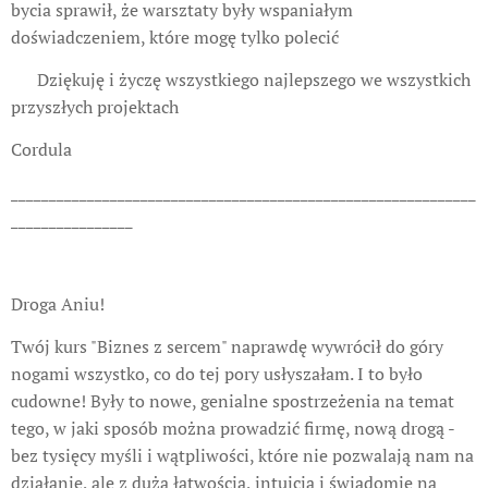
bycia sprawił, że warsztaty były wspaniałym
doświadczeniem, które mogę tylko polecić
❤️ Dziękuję i życzę wszystkiego najlepszego we wszystkich
przyszłych projektach
Cordula
_____________________________________________________________
________________
Droga Aniu!
Twój kurs "Biznes z sercem" naprawdę wywrócił do góry
nogami wszystko, co do tej pory usłyszałam. I to było
cudowne! Były to nowe, genialne spostrzeżenia na temat
tego, w jaki sposób można prowadzić firmę, nową drogą -
bez tysięcy myśli i wątpliwości, które nie pozwalają nam na
działanie, ale z dużą łatwością, intuicją i świadomie na