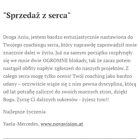
"Sprzedaż z serca"
Droga Aniu, jestem bardzo entuzjastycznie nastawiona do
Twojego coachingu serca, który naprawdę zaprowadził mnie
znacznie dalej w życiu. Już na samym początku rozpłynęły
się we mnie dwie OGROMNE blokady, tak że zaraz potem
nastąpił obfity napływ zgłoszeń do naszych projektów. Z
całego serca mogę tylko ocenić Twój coaching jako bardzo
udany – oczywiście wiąże się z nim pewna dyscyplina, którą
od lat potrafię zaliczyć do swoich mocnych stron, dzięki
Bogu. Życzę Ci dalszych sukcesów - żyjesz tym!!
Najlepsze życzenia
Yaela-Mercedes,
www.novavision.at
_____________________________________________________________