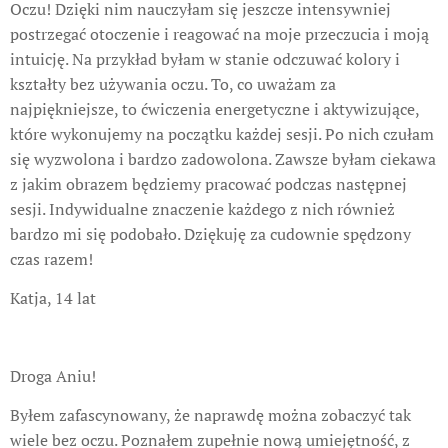
Oczu! Dzięki nim nauczyłam się jeszcze intensywniej
postrzegać otoczenie i reagować na moje przeczucia i moją
intuicję. Na przykład byłam w stanie odczuwać kolory i
kształty bez używania oczu. To, co uważam za
najpiękniejsze, to ćwiczenia energetyczne i aktywizujące,
które wykonujemy na początku każdej sesji. Po nich czułam
się wyzwolona i bardzo zadowolona. Zawsze byłam ciekawa
z jakim obrazem będziemy pracować podczas następnej
sesji. Indywidualne znaczenie każdego z nich również
bardzo mi się podobało. Dziękuję za cudownie spędzony
czas razem!
Katja, 14 lat
Droga Aniu!
Byłem zafascynowany, że naprawdę można zobaczyć tak
wiele bez oczu. Poznałem zupełnie nową umiejętność, z